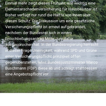
Einmal mehr zeigt dieses Frühjahr, wie wichtig eine
Elementarschadenversicherung für Hausbesitzer ist.
Bisher verfügt nur rund die Hälfte von ihnen über
diesen Schutz. Die Diskussion um eine gesetzliche
Versicherungspflicht ist erneut aufgebrandet,
nachdem der Bundesrat sich in einem
Entschließungsantrag Mitte Juni dafür
ausgesprochen hat. In der Bundesregierung herrscht
in dieser Frage Uneinigkeit; während SPD und Grüne
einer Versicherungspflicht prinzipiell offen
gegenüberstehen, lehnt Bundesjustizminister Marco
Buschmann (FDP) diese ab und schlägt stattdessen
eine Angebotspflicht vor.