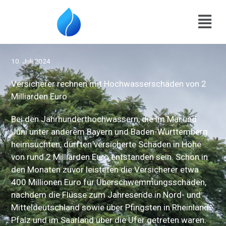
Zum
Menu
Inhalt
springen
10. Juli 2024
Versicherer rechnen mit Hochwasserschäden von 2
Milliarden Euro
Bei den Jahrhunderthochwassern, die im Mai und
Juni unter anderem Bayern und Baden-Württemberg
heimsuchten, dürften versicherte Schäden in Höhe
von rund 2 Milliarden Euro entstanden sein. Schon in
den Monaten zuvor leisteten die Versicherer etwa
400 Millionen Euro für Überschwemmungsschäden,
nachdem die Flüsse zum Jahresende in Nord- und
Mitteldeutschland sowie über Pfingsten in Rheinland-
Pfalz und im Saarland über die Ufer getreten waren.