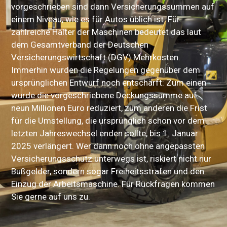
vorgeschrieben sind dann Versicherungssummen auf
einem Niveau, wie es für Autos üblich ist. Für
zahlreiche Halter der Maschinen bedeutet das laut
dem Gesamtverband der Deutschen
Versicherungswirtschaft (DGV) Mehrkosten.
Immerhin wurden die Regelungen gegenüber dem
ursprünglichen Entwurf noch entschärft: Zum einen
wurde die vorgeschriebene Deckungssumme auf
neun Millionen Euro reduziert, zum anderen die Frist
für die Umstellung, die ursprünglich schon vor dem
letzten Jahreswechsel enden sollte, bis 1. Januar
2025 verlängert. Wer dann noch ohne angepassten
Versicherungsschutz unterwegs ist, riskiert nicht nur
Bußgelder, sondern sogar Freiheitsstrafen und den
Einzug der Arbeitsmaschine. Für Rückfragen kommen
Sie gerne auf uns zu.