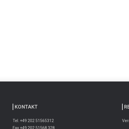
KONTAKT
R
Tel. +49 202 51565312
Ver
Fax +49 202 51568 328