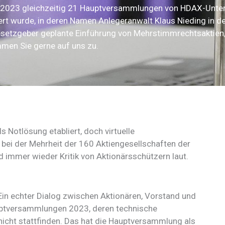
i 2023 gleichzeitig 21 Hauptversammlungen von HDAX-Unte
ert wurde, in deren Namen Anlegeranwalt Klaus Nieding in de
setzgeber geplante Einführung von Mehrstimmrechtsaktien, d
men Sie gerne auf uns zu.
Notlösung etabliert, doch virtuelle
bei der Mehrheit der 160 Aktiengesellschaften der
 immer wieder Kritik von Aktionärsschützern laut.
in echter Dialog zwischen Aktionären, Vorstand und
auptversammlungen 2023, deren technische
nicht stattfinden. Das hat die Hauptversammlung als