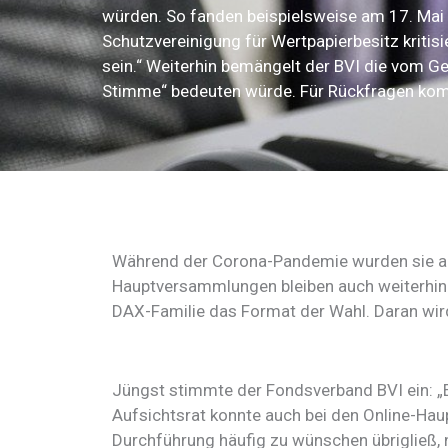
würden. So fanden beispielsweise am 17. Ma
Schutzvereinigung für Wertpapierbesitz kritisi
sein.“ Weiterhin bemängelt der BVI die vom Ge
Stimme“ bedeuten würde. Für Rückfragen kom
Während der Corona-Pandemie wurden sie als 
Hauptversammlungen bleiben auch weiterhin 
DAX-Familie das Format der Wahl. Daran wird
Jüngst stimmte der Fondsverband BVI ein: „E
Aufsichtsrat konnte auch bei den Online-H
Durchführung häufig zu wünschen übrigließ, 