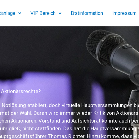
danlage
VIP Bereich
Erstinformation
Impressum
 Aktionärsrechte?
otlösung etabliert, doch virtuelle Hauptversammlungen ble
mat der Wahl. Daran wird immer wieder Kritik von Aktionärs
schen Aktionären, Vorstand und Aufsichtsrat konnte auch b
brigließ, nicht stattfinden. Das hat die Hauptversammlung 
Hauptgeschäftsführer Thomas Richter. Hinzu komme, dass vi