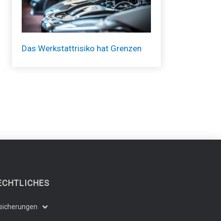
Das Werkstattrisiko hat Grenzen
ECHTLICHES
sicherungen