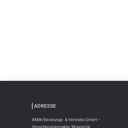
ADRESSE
AKMn Beratungs- & Vertriebs GmbH –
Versicherungsmakler Wuppertal