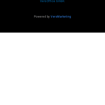
VersOffice GmbH
.
Powered by
VersMarketing