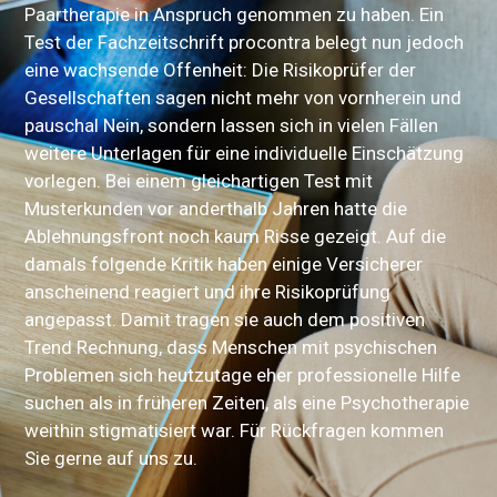
Paartherapie in Anspruch genommen zu haben. Ein
Test der Fachzeitschrift procontra belegt nun jedoch
eine wachsende Offenheit: Die Risikoprüfer der
Gesellschaften sagen nicht mehr von vornherein und
pauschal Nein, sondern lassen sich in vielen Fällen
weitere Unterlagen für eine individuelle Einschätzung
vorlegen. Bei einem gleichartigen Test mit
Musterkunden vor anderthalb Jahren hatte die
Ablehnungsfront noch kaum Risse gezeigt. Auf die
damals folgende Kritik haben einige Versicherer
anscheinend reagiert und ihre Risikoprüfung
angepasst. Damit tragen sie auch dem positiven
Trend Rechnung, dass Menschen mit psychischen
Problemen sich heutzutage eher professionelle Hilfe
suchen als in früheren Zeiten, als eine Psychotherapie
weithin stigmatisiert war. Für Rückfragen kommen
Sie gerne auf uns zu.