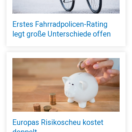
Erstes Fahrradpolicen-Rating
legt große Unterschiede offen
Europas Risikoscheu kostet
doppelt