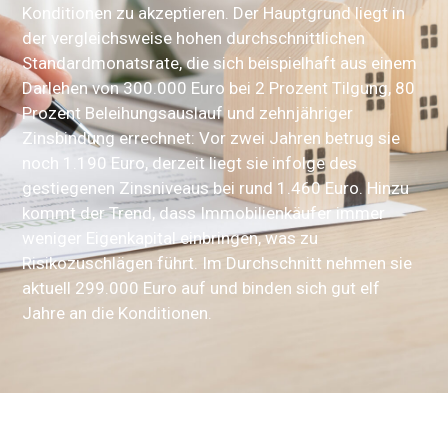
Konditionen zu akzeptieren. Der Hauptgrund liegt in
der vergleichsweise hohen durchschnittlichen
Standardmonatsrate, die sich beispielhaft aus einem
Darlehen von 300.000 Euro bei 2 Prozent Tilgung, 80
Prozent Beleihungsauslauf und zehnjähriger
Zinsbindung errechnet: Vor zwei Jahren betrug sie
noch 1.190 Euro, derzeit liegt sie infolge des
gestiegenen Zinsniveaus bei rund 1.460 Euro. Hinzu
kommt der Trend, dass Immobilienkäufer immer
weniger Eigenkapital einbringen, was zu
Risikozuschlägen führt. Im Durchschnitt nehmen sie
aktuell 299.000 Euro auf und binden sich gut elf
Jahre an die Konditionen.