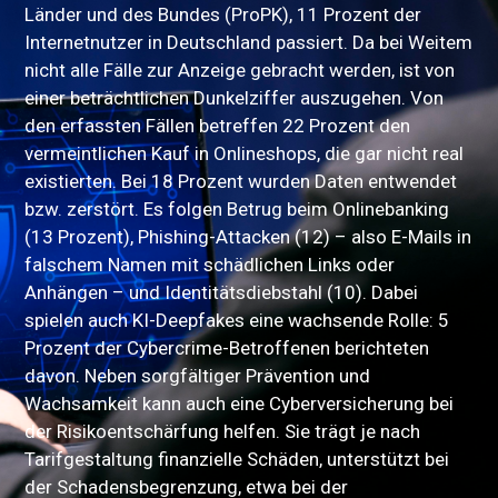
Länder und des Bundes (ProPK), 11 Prozent der
Internetnutzer in Deutschland passiert. Da bei Weitem
nicht alle Fälle zur Anzeige gebracht werden, ist von
einer beträchtlichen Dunkelziffer auszugehen. Von
den erfassten Fällen betreffen 22 Prozent den
vermeintlichen Kauf in Onlineshops, die gar nicht real
existierten. Bei 18 Prozent wurden Daten entwendet
bzw. zerstört. Es folgen Betrug beim Onlinebanking
(13 Prozent), Phishing-Attacken (12) – also E-Mails in
falschem Namen mit schädlichen Links oder
Anhängen – und Identitätsdiebstahl (10). Dabei
spielen auch KI-Deepfakes eine wachsende Rolle: 5
Prozent der Cybercrime-Betroffenen berichteten
davon. Neben sorgfältiger Prävention und
Wachsamkeit kann auch eine Cyberversicherung bei
der Risikoentschärfung helfen. Sie trägt je nach
Tarifgestaltung finanzielle Schäden, unterstützt bei
der Schadensbegrenzung, etwa bei der