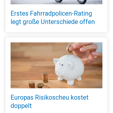
Erstes Fahrradpolicen-Rating
legt große Unterschiede offen
Europas Risikoscheu kostet
doppelt