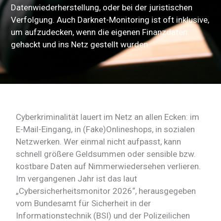
Datenwiederherstellung, oder bei der juristischen
Verfolgung. Auch Darknet-Monitoring ist oft inklusive,
um aufzudecken, wenn die eigenen Finanzdaten
gehackt und ins Netz gestellt wurden.
Cyberkriminalität lauert im Netz an allen Ecken: im
E-Mail-Eingang, in (Fake)Onlineshops, in sozialen
Netzwerken. Wer einmal nicht aufpasst, kann
schnell größere Geldsummen oder sensible bzw.
kostbare Daten auf Nimmerwiedersehen verlieren.
Im vergangenen Jahr ist das laut
„Cybersicherheitsmonitor 2026“, herausgegeben
vom Bundesamt für Sicherheit in der
Informationstechnik (BSI) und der Polizeilichen