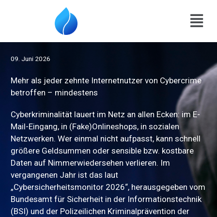
Zum
Menu
Inhalt
springen
09. Juni 2026
Mehr als jeder zehnte Internetnutzer von Cybercrime
betroffen – mindestens
Cyberkriminalität lauert im Netz an allen Ecken: im E-
Mail-Eingang, in (Fake)Onlineshops, in sozialen
Netzwerken. Wer einmal nicht aufpasst, kann schnell
größere Geldsummen oder sensible bzw. kostbare
Daten auf Nimmerwiedersehen verlieren. Im
vergangenen Jahr ist das laut
„Cybersicherheitsmonitor 2026“, herausgegeben vom
Bundesamt für Sicherheit in der Informationstechnik
(BSI) und der Polizeilichen Kriminalprävention der