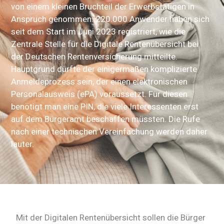
von einem kleinen Bruchteil der Erwerbstätigen in
Anspruch genommen: 220.000 Anwender haben sich
seit dem Start im Juni 2023 registriert, wie die
Zentrale Stelle für die Digitale Rentenübersicht bei
der Deutschen Rentenversicherung mitteilte.
Hauptgrund dürfte der einigermaßen komplizierte
Anmeldeprozess sein, der einen elektronischen
Personalausweis (ePA) voraussetzt. Für diesen
benötigt man eine PIN, die viele Interessenten erst
auf dem Bürgeramt beschaffen müssten. Die Rufe
nach einer technischen Vereinfachung werden daher
lauter.
Mit der Digitalen Rentenübersicht sollen die Bürger