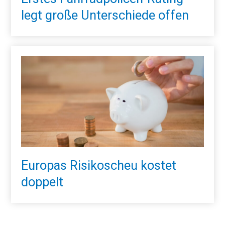
legt große Unterschiede offen
Europas Risikoscheu kostet
doppelt