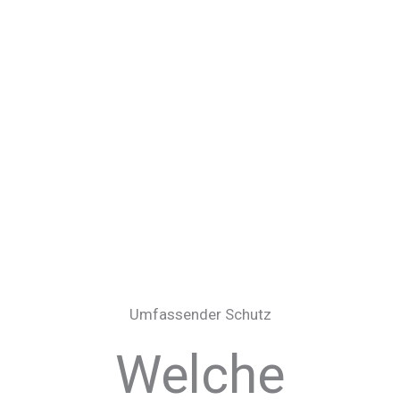
Schadenabwicklung des Versicherers
Prüfung der versicherten Gefahren und
Deckungserweiterungen
Ausführliche und individuelle Beratung
Umfassender Schutz
Welche